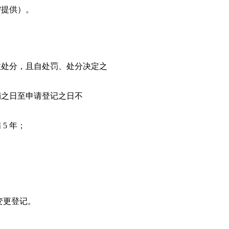
需提供）。
政处分，且自处罚、处分决定之
销之日至申请登记之日不
5 年；
变更登记。