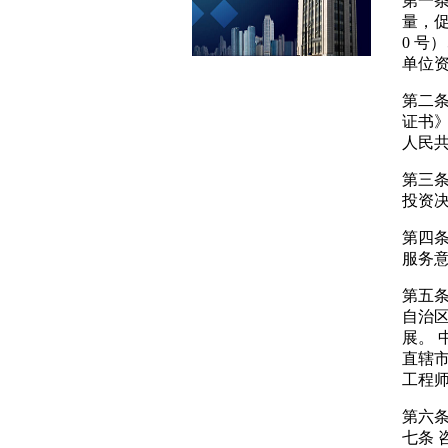
第一
量，促
0 号
单位资
第二
证书
人民
第三
投资
第四
服务
第五
自治
展。
直辖
工程
第六
七条