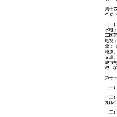
第十
个专
（一
水电
工医
电视
业；
地质
交通
城市
程、
第十
（一
（二
复印
（三