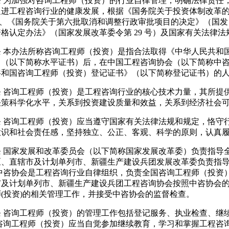
条 为加强对咨询工程师（投资）的行业自律管理，明确法律责任
进工程咨询行业的健康发展，根据《国务院关于投资体制改革的决
）、《国务院关于第六批取消和调整行政审批项目的决定》（国发〔2
格认定办法》（国家发展改革委令第 29 号）及国家有关法律
条 本办法所称咨询工程师（投资）是指合法取得《中华人民共和
》（以下简称水平证书）后，在中国工程咨询协会（以下简称中
共和国咨询工程师（投资）登记证书》（以下简称登记证书）的
条 咨询工程师（投资）是工程咨询行业的核心技术力量，其所提
决策科学化水平，关系到投资建设质量和效益，关系到经济社会
条 咨询工程师（投资）应当遵守国家有关法律法规和规定，恪守
意识和社会责任感，坚持独立、公正、客观、科学的原则，认真
条 国家发展和改革委员会（以下简称国家发展改革委）负责指导
区、直辖市及计划单列市、新疆生产建设兵团发展改革委负责指
 中咨协会是工程咨询行业自律组织，负责全国咨询工程师（投资
市及计划单列市、新疆生产建设兵团工程咨询协会按照中咨协会
师(投资)的相关管理工作，并接受中咨协会的监督检查。
条 咨询工程师（投资）的管理工作包括登记服务、执业检查、继
 咨询工程师（投资）应当自觉参加继续教育，学习和掌握工程咨