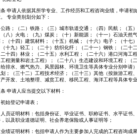
四条 申请人依据其所学专业、工作经历和工程咨询业绩，申请初
业。 专业类别划分如下：
）公路；（二）铁路；（三）城市轨道交通；（四）民航；（五
；（八）火电；（九）煤炭；（十）新能源；（十一）石油天然
药；（十四）建筑材料；（十五）机械；（十六）电子；（十七
；（十九）轻工；（二十）纺织化纤；（二十一）钢铁；（二十
（二十四）林业；（二十五）水利工程；（二十六）港口河海工
、工程测量和岩土工程）；（二十八）生态建设和环境工程；（
、给排水、燃气热力、风景园林、环境卫生等具体专业分别申请
规划；（三十二）工程技术经济；（三十三）其他（按旅游工程
矿产开发、土地整理、减贫工程、移民工程、海洋工程等具体专
五条 申请人应当提交以下材料：
）初始登记申请表；
）人员证明材料：包括身份证、毕业证书、职称证书、水平证书
件，以及职业道德证明、社会养老保险或人事证明等；
）业绩证明材料：包括申请人作为主要参加人完成的工程咨询成